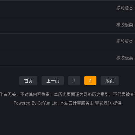
橡胶板类
橡胶板类
橡胶板类
橡胶板类
首页
上一页
1
2
尾页
的作者无关，不对其内容负责。本历史页面谨为网络历史索引，不代表被
Powered By
CeYun Ltd.
本站云计算服务由
壹贰互联
提供