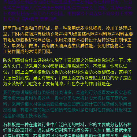
包括油浸石棉盘根油浸石棉石墨盘根其它石棉盘根石棉橡胶板，耐油
板等生产量最大的是普通石棉橡胶板高中低压及耐油板，其牌号如表
石棉橡胶制品一般用温石棉制造，根据牌号不同选择不同级别 石棉橡
胶板性能 品种牌号 表面颜色。
隔声门由门扇和门框组成，是一种采用优质冷轧钢板，冷加工处理成
型，门体内按隔声等级填充吸声棉PU蜂巢结构隔声材料隔声材料主要
有阻尼橡胶板矿棉隔音板，采用先进技术独特设计及特殊密封制作工
艺，单双裁口做法，具有防火隔声逃生优质性能，使用性能稳定，精
工制作而成的木钢质门隔。
防火门塞缝有什么好的办法除了土建浇灌之外简单给你讲述一下，木
质防火门，所采用的木材都是经过阻燃处理的，不燃烧，你可以试
试，门扇上面有柳桉板防火板防火材料珍珠岩防火板柳桉板，这样的
几层压制而成，里面有框架，门框上面之所以要贴上红色的条子是因
为安装好的门避免不了要有缝隙，红色条子的作用就是在。
我们为你讲解板材分类板材分类诸多，普遍的可分成直发夹板实芯板
密度板木纹板刨花板这些一板材分类实木板材实木板材属于高档木
料，采用详细木材做成表面适合做凸凹造型设计它的优势经久耐用当
然纹理，有着不错的吸水性和透气性能可是它相对性其他家具板材工
程造价和施工技术较高。
石棉板是一种在建筑行业中广泛应用的材料，它的主要成分包括石棉
纤维和玻璃纤维，通过成型切割滚压和喷涂等工艺加工而成根据使用
的原材料不同，石棉板可以分为保温板橡胶板和水泥板等类型，每种