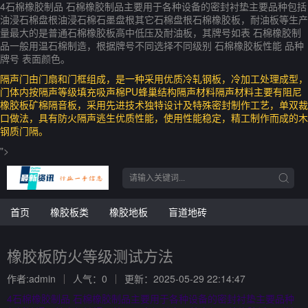
4石棉橡胶制品 石棉橡胶制品主要用于各种设备的密封衬垫主要品种包括
油浸石棉盘根油浸石棉石墨盘根其它石棉盘根石棉橡胶板，耐油板等生产
量最大的是普通石棉橡胶板高中低压及耐油板，其牌号如表 石棉橡胶制
品一般用温石棉制造，根据牌号不同选择不同级别 石棉橡胶板性能 品种
牌号 表面颜色。
隔声门由门扇和门框组成，是一种采用优质冷轧钢板，冷加工处理成型，
门体内按隔声等级填充吸声棉PU蜂巢结构隔声材料隔声材料主要有阻尼
橡胶板矿棉隔音板，采用先进技术独特设计及特殊密封制作工艺，单双裁
口做法，具有防火隔声逃生优质性能，使用性能稳定，精工制作而成的木
钢质门隔。
">
首页
橡胶板类
橡胶地板
盲道地砖
橡胶板防火等级测试方法
作者:admin
人气：0
更新：2025-05-29 22:14:47
4石棉橡胶制品 石棉橡胶制品主要用于各种设备的密封衬垫主要品种