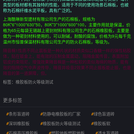
类型的板材都有其独特的性能，适用于不同的使用场景石棉板，也被
称为石棉纤维水泥平板，具有广泛的。
上海酷琳新型建材有限公司生产的石棉板，规格为
80K*6*1000*630*50，80K*3*1000*600*100，主要作用就是保温，价
格为65元每袋无锡越上密封材料有限公司生产的石棉橡胶板，主要是
做为一种密封材料使用的，可以耐碱，耐酸的腐蚀，价格为9元每千克
温州市恒普保温材料有限公司生产的防火石棉板，等级为。
隔音棉1性质不同止震板是一种片状的材质类似口香糖一样的弹性粘胶
体，贴在钣金上，能有效的压制金属震动，阻隔金属传音，表面附加
铝皮约束阻尼，增强效果隔音棉是一种松软的类似海绵的物质，能有
效的阻隔空气中声波传导，隔音并吸音2效果不同止振板能止振，也是
隔音的第一道屏障，但。
标签：
橡胶板防火等级测试
更多标签
#
条形盲道砖
#
防静电橡胶板的厂家
#
绿色盲道砖
#
深圳橡胶板
#
橡胶板防火等级测试
#
橡胶板软
#
石棉高压橡胶板
#
塑胶地板塑胶地板
#
透水盲道砖