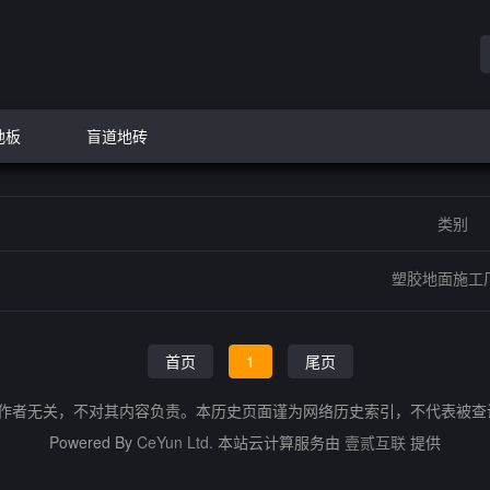
地板
盲道地砖
类别
塑胶地面施工
首页
1
尾页
的作者无关，不对其内容负责。本历史页面谨为网络历史索引，不代表被
Powered By
CeYun Ltd.
本站云计算服务由
壹贰互联
提供