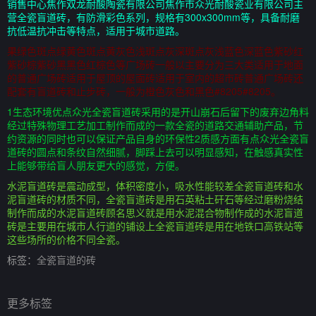
销售中心焦作双龙耐酸陶瓷有限公司焦作市众光耐酸瓷业有限公司主
营全瓷盲道砖，有防滑彩色系列，规格有300x300mm等，具备耐磨
抗低温抗冲击等特点，适用于城市道路。
果绿色斑点绿黄色斑点黄灰色浅斑点灰深斑点灰浅蓝色深蓝色紫砂红
紫砂棕紫砂黑黑色红棕色等广场砖一般以主要分为三大类适用于地面
的普通广场砖适用于屋顶的屋面砖适用于室内的超市砖普通广场砖还
配套有盲道砖和止步砖，一般为橙色灰色和黑色#8205#8205。
1生态环境优点众光全瓷盲道砖采用的是开山崩石后留下的废弃边角料
经过特殊物理工艺加工制作而成的一款全瓷的道路交通辅助产品，节
约资源的同时也可以保证产品自身的环保性2质感方面有点众光全瓷盲
道砖的圆点和条纹自然细腻，脚踩上去可以明显感知，在触感真实性
上能够带给盲人朋友更大的感觉，方便。
水泥盲道砖是震动成型，体积密度小，吸水性能较差全瓷盲道砖和水
泥盲道砖的材质不同，全瓷盲道砖是用石英粘土矸石等经过磨粉烧结
制作而成的水泥盲道砖顾名思义就是用水泥混合物制作成的水泥盲道
砖是主要用在城市人行道的铺设上全瓷盲道砖是用在地铁口高铁站等
这些场所的价格不同全瓷。
标签：
全瓷盲道的砖
更多标签