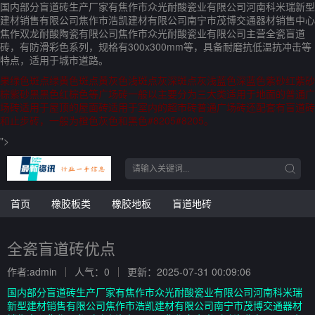
国内部分盲道砖生产厂家有焦作市众光耐酸瓷业有限公司河南科米瑞新型
建材销售有限公司焦作市浩凯建材有限公司南宁市茂博交通器材销售中心
焦作双龙耐酸陶瓷有限公司焦作市众光耐酸瓷业有限公司主营全瓷盲道
砖，有防滑彩色系列，规格有300x300mm等，具备耐磨抗低温抗冲击等
特点，适用于城市道路。
果绿色斑点绿黄色斑点黄灰色浅斑点灰深斑点灰浅蓝色深蓝色紫砂红紫砂
棕紫砂黑黑色红棕色等广场砖一般以主要分为三大类适用于地面的普通广
场砖适用于屋顶的屋面砖适用于室内的超市砖普通广场砖还配套有盲道砖
和止步砖，一般为橙色灰色和黑色#8205#8205。
">
首页
橡胶板类
橡胶地板
盲道地砖
全瓷盲道砖优点
作者:admin
人气：0
更新：2025-07-31 00:09:06
国内部分盲道砖生产厂家有焦作市众光耐酸瓷业有限公司河南科米瑞
新型建材销售有限公司焦作市浩凯建材有限公司南宁市茂博交通器材