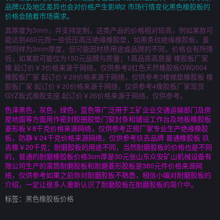
品牌以及地区差异也会对价格产生影响2 市场行情变化黑色橡胶板的
价格会随着市场需求。
其厚度为3mm，并支持定制，这类产品的价格相对较高，例如某款可
能达到460元而一些低压高压绝缘橡胶垫，如黑条纹绝缘橡胶板，虽
然同样为3mm厚度，但可能因材质用途或品牌的不同，价格会有所降
低，如某款可能仅为150元品牌与质量；1高品质高质量 橡胶板厂家
橡 起订价￥3价格来源于网络，仅供参考2红色天然橡胶板GW2004
橡胶板厂家 起订价￥28价格来源于网络，仅供参考3楼梯垫橡胶板 橡
胶板厂家 起订价￥20价格来源于网络，仅供参考4橡胶板厂家现货
GYZ板式橡胶支座 起订价￥26价格来源于网络，仅供参考。
色泽黑色，灰色，绿色，蓝色等广泛用于工矿企业交通运输部门及房
屋地面等方面用作密封胶圈胶垫门窗封条和铺设工作台及地板橡胶板
菱形板￥8千克价格来源网络，仅供参考正规厂家专业生产绝缘橡胶
板，防静￥24千克价格来源网络，仅供参考玖吉品牌 普通橡胶板 玖
吉橡￥20千克；耐磨胶板的用途不同，当然耐磨胶板的价格也是不同
的，普通的耐磨橡胶板价格3cm厚是30元张山东众安矿山机械设备有
限公司生产的滚筒耐磨胶板和耐磨菱形胶板是380元件价格来源网
络，仅供参考如果之前你对耐磨胶板不熟悉，相信小编对耐磨胶板的
介绍，一定让很多人重新认识了耐磨胶板在耐磨胶板的简介中。
标签：
黑色橡胶板价格