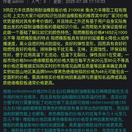
作者:admin
人气：0
更新：2025-07-28 17:10:33
3供应力丰优质耐用耐油橡胶板价格 21000米 衡水力丰橡胶工程有限
公司 上文为大家介绍的知识包括耐油橡胶板的推荐其中的厂家河价格
优势是相对具有参考价值的，并且除此之外还有基于用户自身实际角
度出发的内容耐油橡胶板的基础知识介绍，从而帮助大家保证能够对
此做一个基础了解比如它的颜色特色；阻燃橡胶板价格#1652元1000
元不等 阻燃橡胶板的特点 阻燃橡胶板具有很好的延缓着火降低火焰传
播速度，离火自熄的特点防固化，良好的弹性变形，因而具有良好的
阻燃性良好的电极，排除静电干扰无毒，无味，无腐蚀性，环保自粘
性好，便于应用高温下无流动，低温下无裂纹，弹性良好1在受潮；一
般市场价格5mm绝缘橡胶板的价格大致在每平方米20元至80元不等具
体价格还需根据实际购买时的市场情况品牌及质量等因素来确定具体
实例如昆山地区某品牌5mm厚黑色绝缘地毯的价格为48元可能包含一
定面积的价格，需具体核实价格影响因素品牌与质量知名品牌或高品
质绝缘橡胶板通常价格更高。
规格1m5m5mm价格255元左右2石棉板耐油橡胶板石棉橡胶板在生活
中用的地方也很多，而且具有耐油耐磨耐压耐高温的优势，清洁比较
方便平时只需要将脏了的地方做下清洁即可规格1m5m1mm价格155
元左右3耐油耐磨橡胶垫黑色的橡胶垫有着非常出色的耐脏性，而且耐
油和耐磨性能上也都有；黑色橡胶板的价格大约在每平米几十元至几
百元不等1 橡胶板价格因素黑色橡胶板的价格受多种因素影响首先，
橡胶的质量是影响价格的关键因素，高质量的橡胶自然价格更高其
次，橡胶板的厚度尺寸和硬度等也会影响其价格此外，市场供求关系