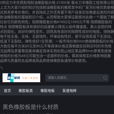
3供应力丰优质耐用耐油橡胶板价格 21000米 衡水力丰橡胶工程有限公司
上文为大家介绍的知识包括耐油橡胶板的推荐其中的厂家河价格优势是相
对具有参考价值的，并且除此之外还有基于用户自身实际角度出发的内容
耐油橡胶板的基础知识介绍，从而帮助大家保证能够对此做一个基础了解
比如它的颜色特色；阻燃橡胶板价格#1652元1000元不等 阻燃橡胶板的
特点 阻燃橡胶板具有很好的延缓着火降低火焰传播速度，离火自熄的特
点防固化，良好的弹性变形，因而具有良好的阻燃性良好的电极，排除静
电干扰无毒，无味，无腐蚀性，环保自粘性好，便于应用高温下无流动，
低温下无裂纹，弹性良好1在受潮；一般市场价格5mm绝缘橡胶板的价格
大致在每平方米20元至80元不等具体价格还需根据实际购买时的市场情
况品牌及质量等因素来确定具体实例如昆山地区某品牌5mm厚黑色绝缘
地毯的价格为48元可能包含一定面积的价格，需具体核实价格影响因素
品牌与质量知名品牌或高品质绝缘橡胶板通常价格更高。
">
首页
橡胶板类
橡胶地板
盲道地砖
黑色橡胶板是什么材质