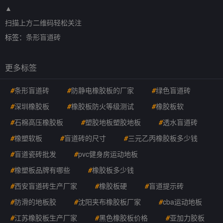
▲
扫描上方二维码轻松关注
标签：
条形盲道砖
更多标签
#
条形盲道砖
#
防静电橡胶板的厂家
#
绿色盲道砖
#
深圳橡胶板
#
橡胶板防火等级测试
#
橡胶板软
#
石棉高压橡胶板
#
塑胶地板塑胶地板
#
透水盲道砖
#
橡塑软板
#
盲道砖的尺寸
#
三元乙丙橡胶板多少钱
#
盲道瓷砖批发
#
pvc健身房运动地板
#
橡塑板品牌有哪些
#
橡胶板多少钱
#
西安盲道砖生产厂家
#
橡胶板硬
#
盲道提示砖
#
防滑的地板胶
#
沈阳夹布橡胶板厂家
#
cba运动地板
#
江苏橡胶板生产厂家
#
黑色橡胶板价格
#
亚加力胶板