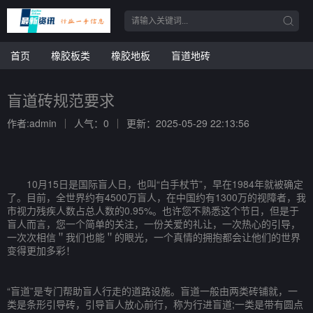
首页
橡胶板类
橡胶地板
盲道地砖
盲道砖规范要求
作者:admin
人气：0
更新：2025-05-29 22:13:56
10月15日是国际盲人日，也叫“白手杖节”，早在1984年就被确定
了。目前，全世界约有4500万盲人，在中国约有1300万的视障者，我
市视力残疾人数占总人数的0.95%。也许您不熟悉这个节日，但是于
盲人而言，您一个简单的关注，一份关爱的礼让，一次热心的引导，
一次次相信＂我们也能＂的眼光，一个真情的拥抱都会让他们的世界
变得更加多彩！
“盲道”是专门帮助盲人行走的道路设施。盲道一般由两类砖铺就，一
类是条形引导砖，引导盲人放心前行，称为行进盲道;一类是带有圆点