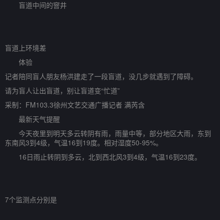
盲道中间的窨井
盲道上环境差
体验
记者陪同盲人朋友杨洪建走了一段盲道，没几步就遇到了障碍。
请为盲人让出盲道，别让盲道变“忙道”
采制：FM103.3徐州文艺交通广播记者 满芮含
最新天气提醒
今天夜里到明天多云转阴有雨，雨量中等，部分地区大雨，东到
东南风3到4级，气温16到19度。相对湿度50-95%。
16日雨止转阴到多云，北到西北风3到4级，气温16到23度。
7个监测点分别是